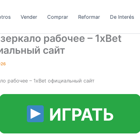
otros
Vender
Comprar
Reformar
De Interés
 зеркало рабочее – 1xBet
иальный сайт
026
ало рабочее – 1xBet официальный сайт
ИГРАТЬ