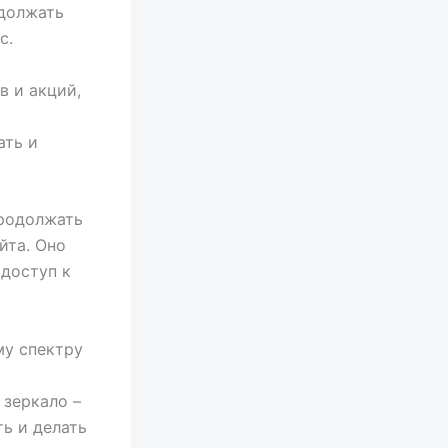
одолжать
с.
в и акций,
ать и
продолжать
йта. Оно
 доступ к
му спектру
 зеркало –
ть и делать