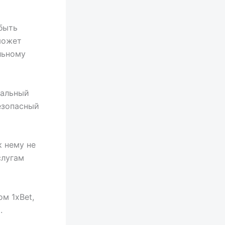
 быть
может
льному
иальный
безопасный
к нему не
слугам
м 1xBet,
.