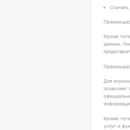
Скачать
Преимущест
Кроме того
данных. Он
предотврат
Преимущест
Для игроко
позволяет 
официально
информации
Кроме того
услуг и фу