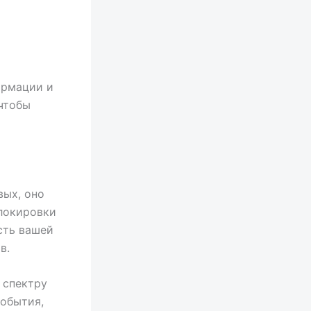
ормации и
чтобы
вых, оно
блокировки
сть вашей
в.
 спектру
события,