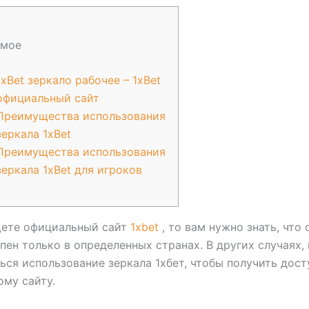
мое
1xBet зеркало рабочее – 1xBet
официальный сайт
Преимущества использования
зеркала 1xBet
Преимущества использования
зеркала 1xBet для игроков
щете официальный сайт
1xbet
, то вам нужно знать, что
пен только в определенных странах. В других случаях,
ься использование зеркала 1хбет, чтобы получить дост
му сайту.