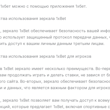
 1хбет можно с помощью приложения 1хбет.
ва использования зеркала 1xBet
, зеркало 1xBet обеспечивает безопасность вашей инф
о использует защищенный протокол передачи данных, 
ить доступ к вашим личным данным третьим лицам.
ва использования зеркала 1xBet для игроков
в 1xBet зеркало имеет несколько преимуществ. Во-пер
вам продолжать играть и делать ставки, не завися от 
го сайта. Во-вторых, зеркало обеспечивает безопасно
 и данных, что является важным фактором для игроко
, зеркало 1xBet позволяет вам получать доступ к всему
нкций, которые предлагает 1xBet, включая спортивные 