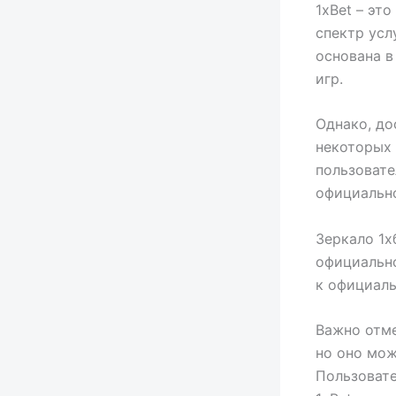
1xBet – эт
спектр усл
основана в
игр.
Однако, до
некоторых 
пользовате
официально
Зеркало 1х
официально
к официаль
Важно отме
но оно мож
Пользовате