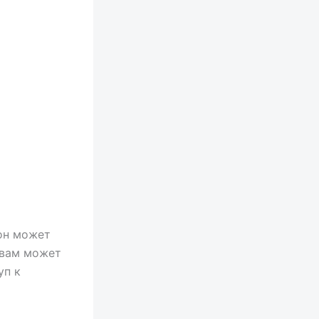
 он может
 вам может
уп к