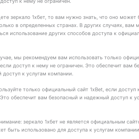
 доступ к нему не ограничен.
ете зеркало 1хбет, то вам нужно знать, что оно может
олько в определенных странах. В других случаях, вам 
ься использование других способов доступа к официа
учае, мы рекомендуем вам использовать только офиц
, если доступ к нему не ограничен. Это обеспечит вам 
 доступ к услугам компании.
ользуйте только официальный сайт 1xBet, если доступ 
 Это обеспечит вам безопасный и надежный доступ к у
нимание: зеркало 1хбет не является официальным сайто
ет быть использовано для доступа к услугам компании