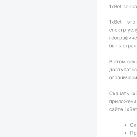
1xBet зерк
1xBet – эт
спектр услу
географиче
быть огран
В этом слу
доступатьс
ограничени
Скачать 1х
приложения
сайте 1xBe
Ск
Пр