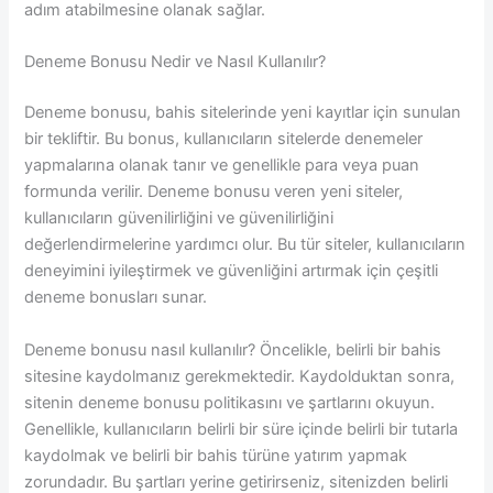
adım atabilmesine olanak sağlar.
Deneme Bonusu Nedir ve Nasıl Kullanılır?
Deneme bonusu, bahis sitelerinde yeni kayıtlar için sunulan
bir tekliftir. Bu bonus, kullanıcıların sitelerde denemeler
yapmalarına olanak tanır ve genellikle para veya puan
formunda verilir. Deneme bonusu veren yeni siteler,
kullanıcıların güvenilirliğini ve güvenilirliğini
değerlendirmelerine yardımcı olur. Bu tür siteler, kullanıcıların
deneyimini iyileştirmek ve güvenliğini artırmak için çeşitli
deneme bonusları sunar.
Deneme bonusu nasıl kullanılır? Öncelikle, belirli bir bahis
sitesine kaydolmanız gerekmektedir. Kaydolduktan sonra,
sitenin deneme bonusu politikasını ve şartlarını okuyun.
Genellikle, kullanıcıların belirli bir süre içinde belirli bir tutarla
kaydolmak ve belirli bir bahis türüne yatırım yapmak
zorundadır. Bu şartları yerine getirirseniz, sitenizden belirli