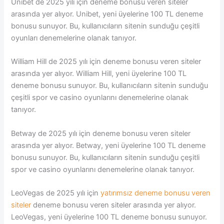
Unibet de 2025 yılı için deneme bonusu veren siteler
arasında yer alıyor. Unibet, yeni üyelerine 100 TL deneme
bonusu sunuyor. Bu, kullanıcıların sitenin sunduğu çeşitli
oyunları denemelerine olanak tanıyor.
William Hill de 2025 yılı için deneme bonusu veren siteler
arasında yer alıyor. William Hill, yeni üyelerine 100 TL
deneme bonusu sunuyor. Bu, kullanıcıların sitenin sunduğu
çeşitli spor ve casino oyunlarını denemelerine olanak
tanıyor.
Betway de 2025 yılı için deneme bonusu veren siteler
arasında yer alıyor. Betway, yeni üyelerine 100 TL deneme
bonusu sunuyor. Bu, kullanıcıların sitenin sunduğu çeşitli
spor ve casino oyunlarını denemelerine olanak tanıyor.
LeoVegas de 2025 yılı için
yatırımsız deneme bonusu veren
siteler
deneme bonusu veren siteler arasında yer alıyor.
LeoVegas, yeni üyelerine 100 TL deneme bonusu sunuyor.