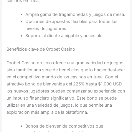
casinos en línea.
Amplia gama de tragamonedas y juegos de mesa.
Opciones de apuestas flexibles para todos los
niveles de jugadores.
Soporte al cliente amigable y accesible.
Beneficios clave de Orobet Casino
Orobet Casino no solo ofrece una gran variedad de juegos,
sino también una serie de beneficios que lo hacen destacar
en el competitivo mundo de los casinos en línea. Con el
atractivo bono de bienvenida del 225% hasta $1,000 USD,
los nuevos jugadores pueden comenzar su experiencia con
un impulso financiero significativo. Este bono se puede
utilizar en una variedad de juegos, lo que permite una
exploración más amplia de la plataforma.
Bonos de bienvenida competitivos que