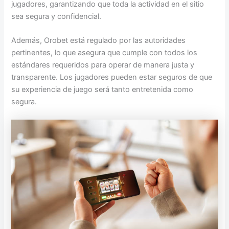
jugadores, garantizando que toda la actividad en el sitio
sea segura y confidencial.
Además, Orobet está regulado por las autoridades
pertinentes, lo que asegura que cumple con todos los
estándares requeridos para operar de manera justa y
transparente. Los jugadores pueden estar seguros de que
su experiencia de juego será tanto entretenida como
segura.