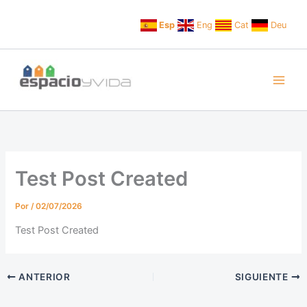
Ir
al
Esp
Eng
Cat
Deu
contenido
Test Post Created
Por
/
02/07/2026
Test Post Created
ANTERIOR
SIGUIENTE